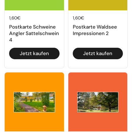
Regulärer Preis
1,60€
Regulärer Preis
1,60€
Postkarte Schweine
Postkarte Waldsee
Angler Sattelschwein
Impressionen 2
4
Jetzt kaufen
Jetzt kaufen