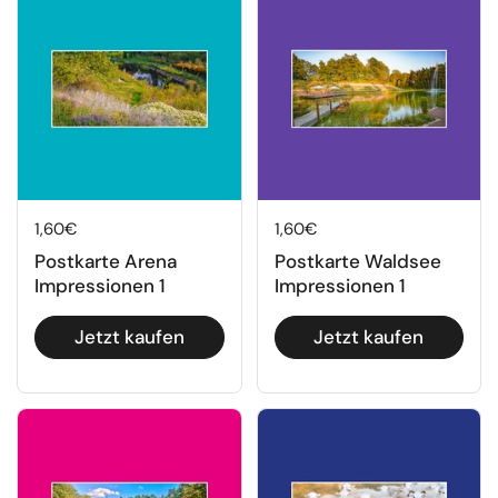
Regulärer Preis
1,60€
Regulärer Preis
1,60€
Postkarte Arena
Postkarte Waldsee
Impressionen 1
Impressionen 1
Jetzt kaufen
Jetzt kaufen