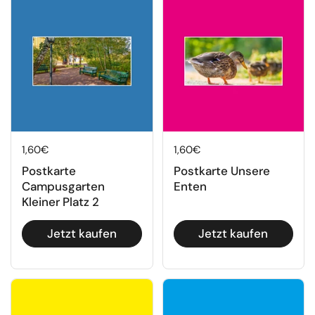
Regulärer Preis
1,60€
Regulärer Preis
1,60€
Postkarte
Postkarte Unsere
Campusgarten
Enten
Kleiner Platz 2
Jetzt kaufen
Jetzt kaufen