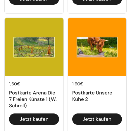
Regulärer Preis
1,60€
Regulärer Preis
1,60€
Postkarte Arena Die
Postkarte Unsere
7 Freien Künste 1 (W.
Kühe 2
Schroll)
Jetzt kaufen
Jetzt kaufen