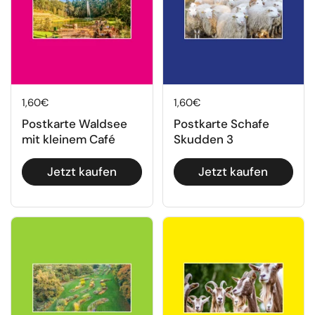
Regulärer Preis
1,60€
Regulärer Preis
1,60€
Postkarte Waldsee
Postkarte Schafe
mit kleinem Café
Skudden 3
Jetzt kaufen
Jetzt kaufen