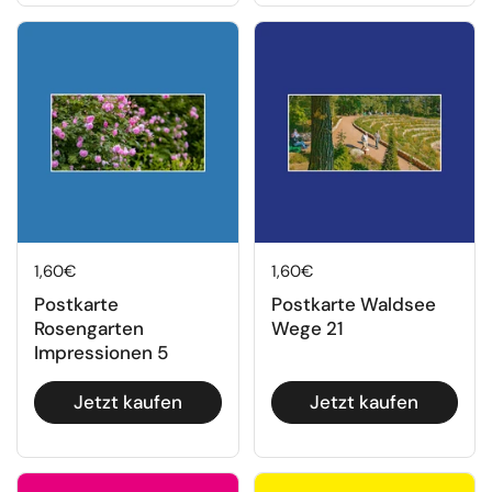
Regulärer Preis
1,60€
Regulärer Preis
1,60€
Postkarte
Postkarte Waldsee
Rosengarten
Wege 21
Impressionen 5
Jetzt kaufen
Jetzt kaufen