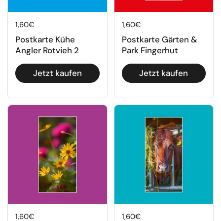
Regulärer Preis
1,60€
Regulärer Preis
1,60€
Postkarte Kühe
Postkarte Gärten &
Angler Rotvieh 2
Park Fingerhut
Jetzt kaufen
Jetzt kaufen
Regulärer Preis
1,60€
Regulärer Preis
1,60€