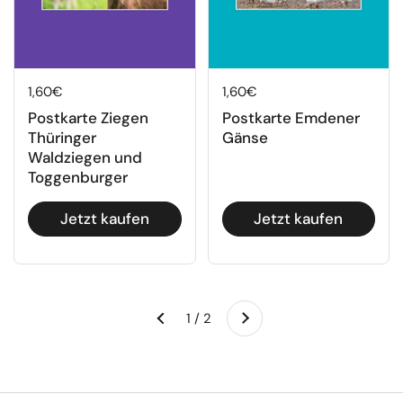
Regulärer Preis
1,60€
Regulärer Preis
1,60€
Postkarte Ziegen
Postkarte Emdener
Thüringer
Gänse
Waldziegen und
Toggenburger
Jetzt kaufen
Jetzt kaufen
Weiter
1 / 2
Zurück