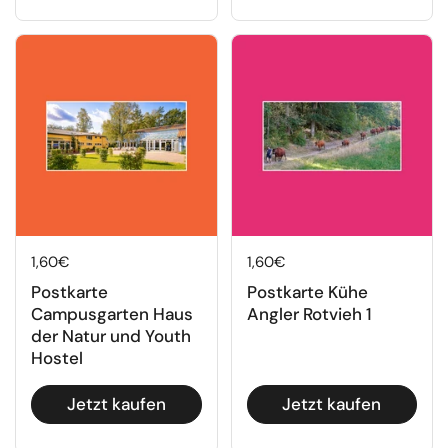
Regulärer Preis
1,60€
Regulärer Preis
1,60€
Postkarte
Postkarte Kühe
Campusgarten Haus
Angler Rotvieh 1
der Natur und Youth
Hostel
Jetzt kaufen
Jetzt kaufen