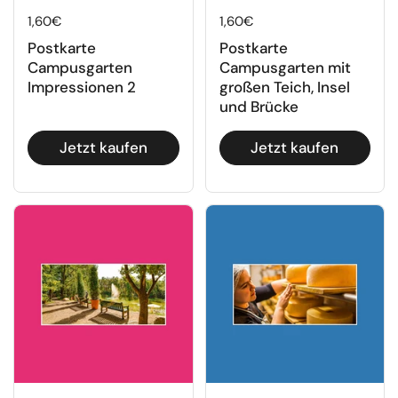
Regulärer Preis
1,60€
Regulärer Preis
1,60€
Postkarte
Postkarte
Campusgarten
Campusgarten mit
Impressionen 2
großen Teich, Insel
und Brücke
Jetzt kaufen
Jetzt kaufen