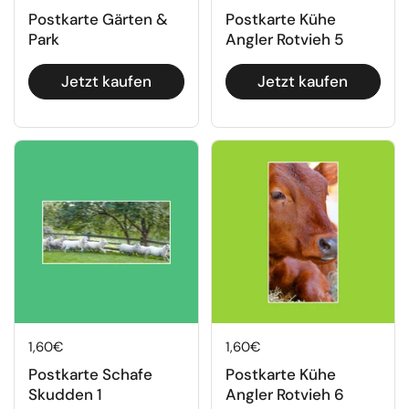
Postkarte Gärten &
Postkarte Kühe
Park
Angler Rotvieh 5
Jetzt kaufen
Jetzt kaufen
Regulärer Preis
1,60€
Regulärer Preis
1,60€
Postkarte Schafe
Postkarte Kühe
Skudden 1
Angler Rotvieh 6