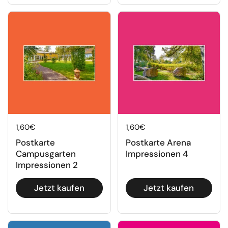
Regulärer Preis
1,60€
Regulärer Preis
1,60€
Postkarte
Postkarte Arena
Campusgarten
Impressionen 4
Impressionen 2
Jetzt kaufen
Jetzt kaufen