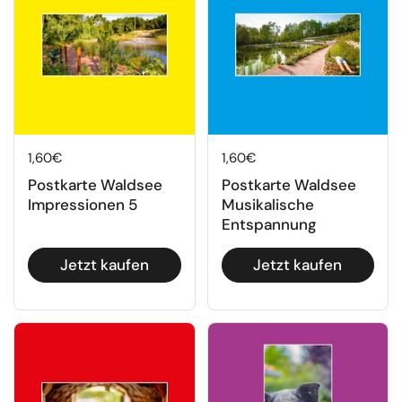
Regulärer Preis
1,60€
Regulärer Preis
1,60€
Postkarte Waldsee
Postkarte Waldsee
Impressionen 5
Musikalische
Entspannung
Jetzt kaufen
Jetzt kaufen