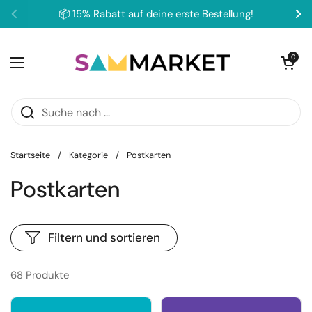
Zum Inhalt springen
📦 15% Rabatt auf deine erste Bestellung!
Zurück
We
Warenkorb ö
0
Menü öffnen
Startseite
/
Kategorie
/
Postkarten
Postkarten
Filtern und sortieren
68 Produkte