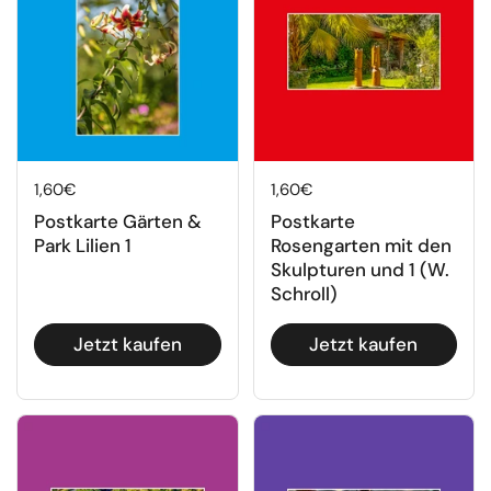
Regulärer Preis
1,60€
Regulärer Preis
1,60€
Postkarte Gärten &
Postkarte
Park Lilien 1
Rosengarten mit den
Skulpturen
und
1 (W.
Schroll)
Jetzt kaufen
Jetzt kaufen