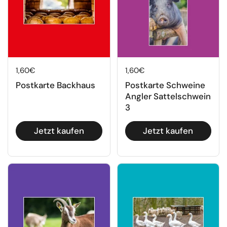
Regulärer Preis
1,60€
Regulärer Preis
1,60€
Postkarte Backhaus
Postkarte Schweine
Angler Sattelschwein
3
Jetzt kaufen
Jetzt kaufen