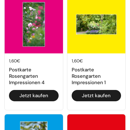
Regulärer Preis
1,60€
Regulärer Preis
1,60€
Postkarte
Postkarte
Rosengarten
Rosengarten
Impressionen 4
Impressionen 1
Jetzt kaufen
Jetzt kaufen