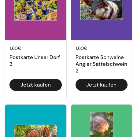
Regulärer Preis
1,60€
Regulärer Preis
1,60€
Postkarte Unser Dorf
Postkarte Schweine
3
Angler Sattelschwein
2
Jetzt kaufen
Jetzt kaufen