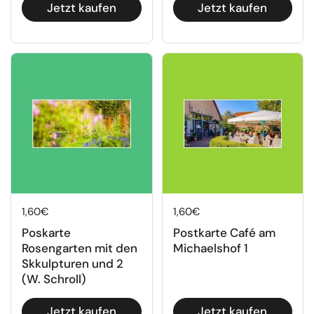
Jetzt kaufen
Jetzt kaufen
Regulärer Preis
1,60€
Regulärer Preis
1,60€
Poskarte
Postkarte Café am
Rosengarten mit den
Michaelshof 1
Skkulpturen
und
2
(W. Schroll)
Jetzt kaufen
Jetzt kaufen