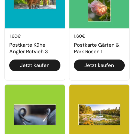
Regulärer Preis
1,60€
Regulärer Preis
1,60€
Postkarte Kühe
Postkarte Gärten &
Angler Rotvieh 3
Park Rosen 1
Jetzt kaufen
Jetzt kaufen