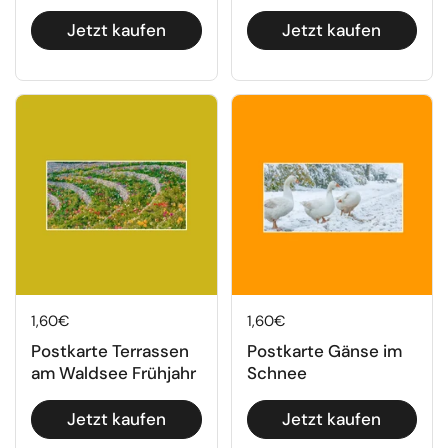
Jetzt kaufen
Jetzt kaufen
Regulärer Preis
1,60€
Regulärer Preis
1,60€
Postkarte Terrassen
Postkarte Gänse im
am Waldsee Frühjahr
Schnee
Jetzt kaufen
Jetzt kaufen