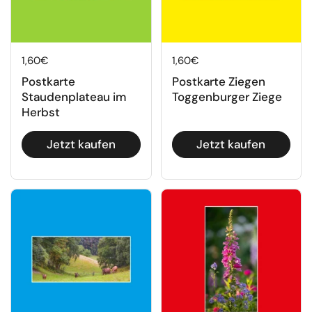
Regulärer Preis
1,60€
Regulärer Preis
1,60€
Postkarte
Postkarte Ziegen
Staudenplateau im
Toggenburger Ziege
Herbst
Jetzt kaufen
Jetzt kaufen