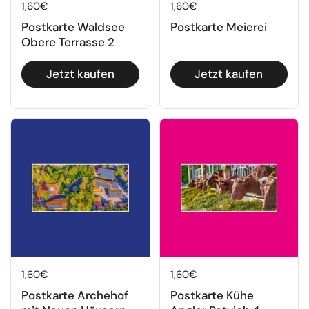
Regulärer Preis
1,60€
Regulärer Preis
1,60€
Postkarte Waldsee
Postkarte Meierei
Obere Terrasse 2
Jetzt kaufen
Jetzt kaufen
Regulärer Preis
1,60€
Regulärer Preis
1,60€
Postkarte Archehof
Postkarte Kühe