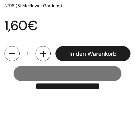
N°98
(© Melflower Gardens)
Regulärer Preis
1,60€
Anzahl
In den Warenkorb