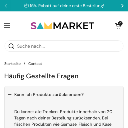
Zum Inhalt springen
📦 15% Rabatt auf deine erste Bestellung!
Zurück
We
Warenkorb ö
0
Menü öffnen
Startseite
/
Contact
Häufig Gestellte Fragen
Kann ich Produkte zurücksenden?
Du kannst alle Trocken-Produkte innerhalb von 20
Tagen nach deiner Bestellung zurücksenden. Bei
frischen Produkten wie Gemüse, Fleisch und Käse