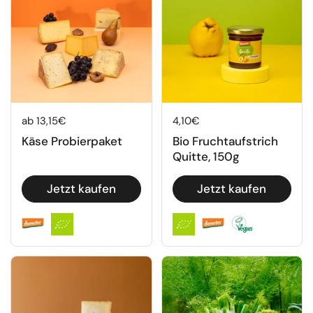
Regulärer Preis
ab 13,15€
Regulärer Preis
4,10€
Käse Probierpaket
Bio Fruchtaufstrich
Quitte, 150g
Jetzt kaufen
Jetzt kaufen