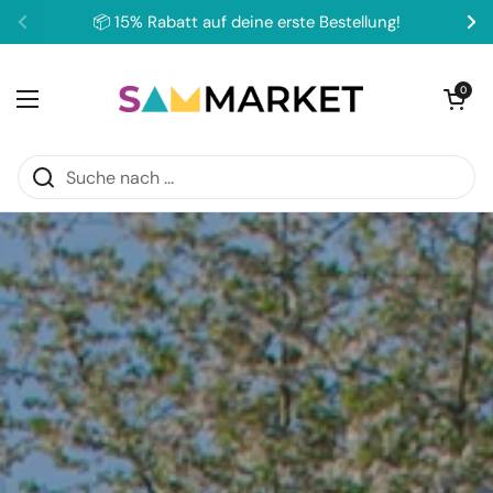
Zum Inhalt springen
📦 15% Rabatt auf deine erste Bestellung!
Zurück
We
Warenkorb ö
0
Menü öffnen