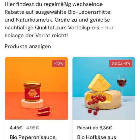
Hier findest du regelmäßig wechselnde
Rabatte auf ausgewählte Bio-Lebensmittel
und Naturkosmetik. Greife zu und genieße
nachhaltige Qualität zum Vorteilspreis - nur
solange der Vorrat reicht!
Produkte anzeigen
-10%
BIS ZU -9%
Regulärer Preis
4,45€
Sale-Preis
4,95€
Regulärer Preis
Rabatt ab 8,36€
Bio Peperonisauce,
Bio Hofkäse aus