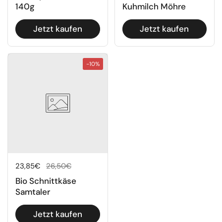
140g
Kuhmilch Möhre
Jetzt kaufen
Jetzt kaufen
-10%
Regulärer Preis
23,85€
Sale-Preis
26,50€
Bio Schnittkäse
Samtaler
Jetzt kaufen