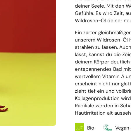
deiner Seele. Mit den 
Gefühle. Es wird Zeit, 
Wildrosen-Öl deiner ne
Ein zarter gleichmäßiger
unserem Wildrosen-Öl h
strahlen zu lassen. Au
lässt, kannst du die Ze
deinem Körper deutlich 
entspannendes Bad mit 
wertvollem Vitamin A u
erscheint nicht nur gla
zieht tief ein und vollb
Kollagenproduktion wir
Radikale werden in Scha
Hautirritation alt ausse
Bio
Vegan