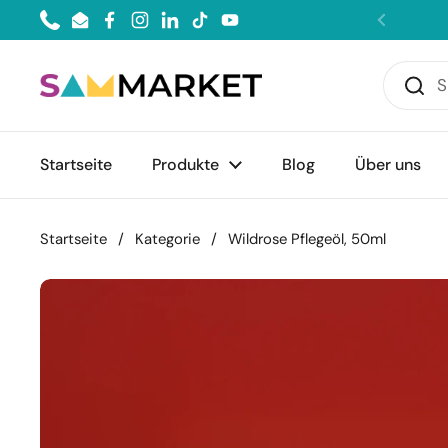
Zum Inhalt springen
Phone
Email
Facebook
Instagram
LinkedIn
TikTok
YouTube
Zurück
Startseite
Produkte
Blog
Über uns
Startseite
/
Kategorie
/
Wildrose Pflegeöl, 50ml