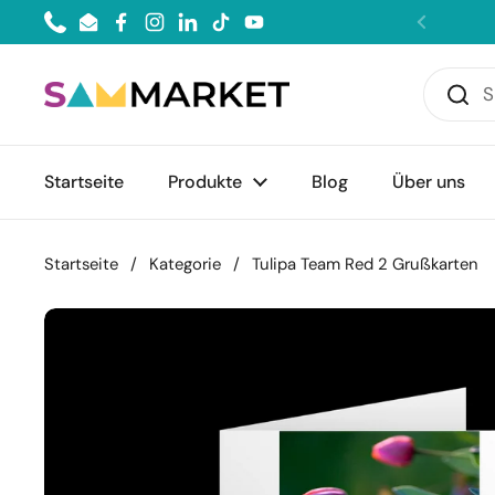
Zum Inhalt springen
Phone
Email
Facebook
Instagram
LinkedIn
TikTok
YouTube
Zurück
Startseite
Produkte
Blog
Über uns
Startseite
/
Kategorie
/
Tulipa Team Red 2 Grußkarten