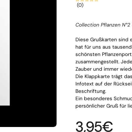
(0)
Collection Pflanzen N°2
Diese Grußkarten sind 
hat für uns aus tausen
schönsten Pflanzenport
zusammengestellt. Jedes
Zauber und immer wiede
Die Klappkarte trägt da
Infotext auf der Rücksei
Beschriftung.
Ein besonderes Schmuck
persönlicher Gruß für l
Regulärer
3,95€