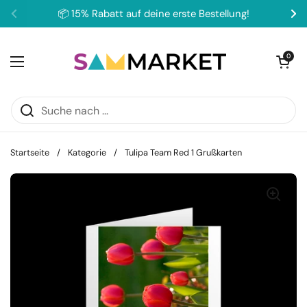
Zum Inhalt springen
📦 15% Rabatt auf deine erste Bestellung!
Zurück
We
Warenkorb ö
0
Menü öffnen
Startseite
/
Kategorie
/
Tulipa Team Red 1 Grußkarten