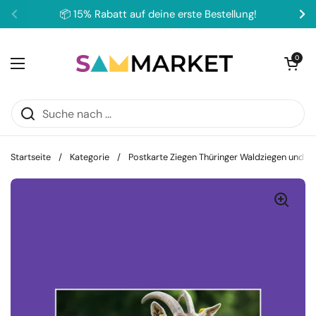
Zum Inhalt springen
📦 15% Rabatt auf deine erste Bestellung!
Zurück
We
Warenkorb ö
0
Menü öffnen
Startseite
/
Kategorie
/
Postkarte Ziegen Thüringer Waldziegen und T