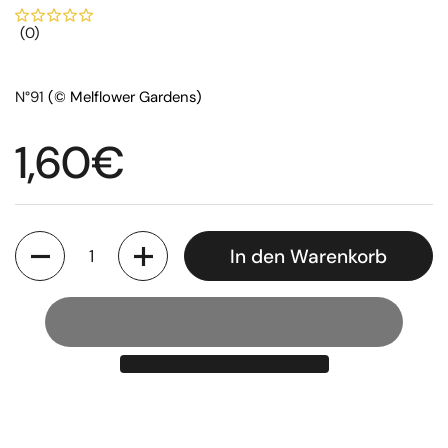
(0)
N°91
(© Melflower Gardens)
Regulärer Preis
1,60€
Anzahl
In den Warenkorb