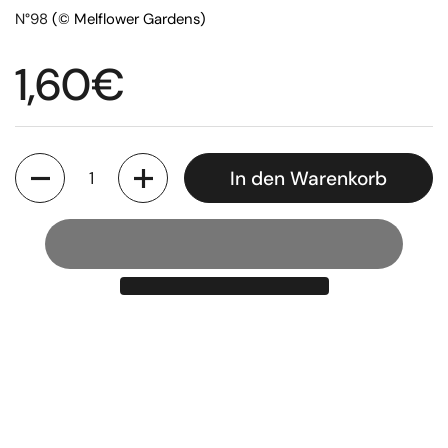
N°98
(© Melflower Gardens)
Regulärer Preis
1,60€
Anzahl
In den Warenkorb