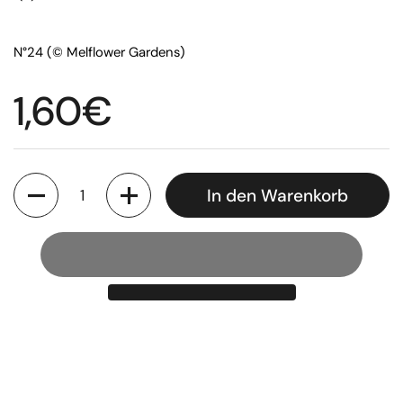
N°24 (© Melflower Gardens)
Regulärer Preis
1,60€
Anzahl
In den Warenkorb