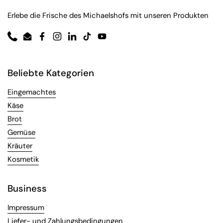
Erlebe die Frische des Michaelshofs mit unseren Produkten
Phone
Email
Facebook
Instagram
LinkedIn
TikTok
YouTube
Beliebte Kategorien
Eingemachtes
Käse
Brot
Gemüse
Kräuter
Kosmetik
Business
Impressum
Liefer- und Zahlungsbedingungen