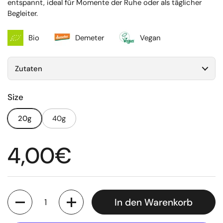
entspannt, ideal für Momente der Ruhe oder als täglicher
Begleiter.
Bio
Demeter
Vegan
Zutaten
Size
20g
40g
Regulärer Preis
4,00€
Anzahl
In den Warenkorb