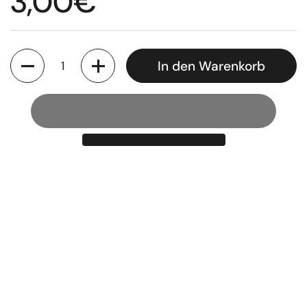
Regulärer Preis
3,00€
Anzahl
In den Warenkorb