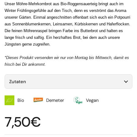
Unser Möhre-Mehrkornbrot aus Bio-Roggensauerteig bringt auch im
Winter Frühlingsgefühle auf den Tisch, denn es verströmt das Aroma
unserer Gärten. Einmal angeschnitten offenbart sich euch ein Potpourri
aus Sonnenblumenkernen, Leinsamen, Kürbiskernen und Haferflocken.
Die feinen Möhrenraspel bringen Farbe ins Butterbrot und halten es
lange frisch und saftig. Ein herzhaftes Brot, bei dem auch unsere
Jüngsten gerne zugreifen.
*Dieses Produkt versenden wir nur von Montag bis Mittwoch, damit es
frisch bei Dir ankommt.
Zutaten
Bio
Demeter
Vegan
Regulärer Preis
7,50€