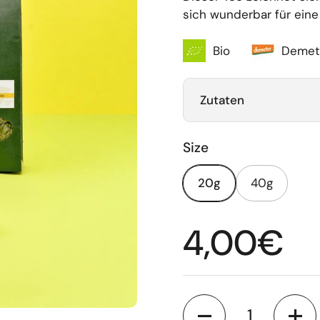
sich wunderbar für ein
Bio
Demet
Zutaten
Size
20g
40g
Regulärer
4,00€
Anzahl