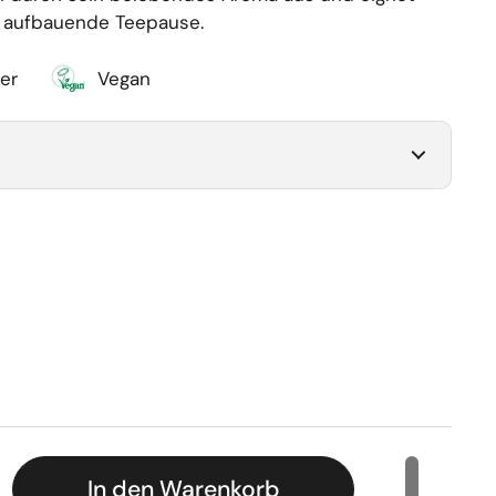
e aufbauende Teepause.
er
Vegan
 Preis
In den Warenkorb