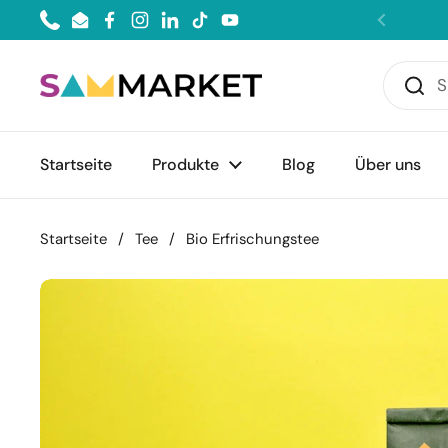
Zum Inhalt springen
Phone
Email
Facebook
Instagram
LinkedIn
TikTok
YouTube
Zurück
Startseite
Produkte
Blog
Über uns
Startseite
/
Tee
/
Bio Erfrischungstee