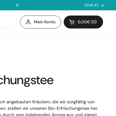
📦 Versandkostenfrei ab 7
Land/Region
(EUR €)
Weiter
Mein Konto
0,00€
0
Warenkorb öffnen
Warenkorb Gesamtb
im Warenkorb
schungstee
h angebauten Kräutern, die wir sorgfältig von
n, stellen wir unseren Bio-Erfrischungstee her.
ch durch sein belebendes Aroma aus und eignet